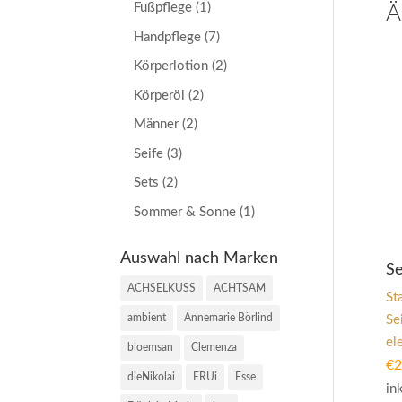
Fußpflege
(1)
Ä
Handpflege
(7)
Körperlotion
(2)
Körperöl
(2)
Männer
(2)
Seife
(3)
Sets
(2)
Sommer & Sonne
(1)
Auswahl nach Marken
Se
ACHSELKUSS
ACHTSAM
St
ambient
Annemarie Börlind
Se
el
bioemsan
Clemenza
€
2
dieNikolai
ERUi
Esse
in