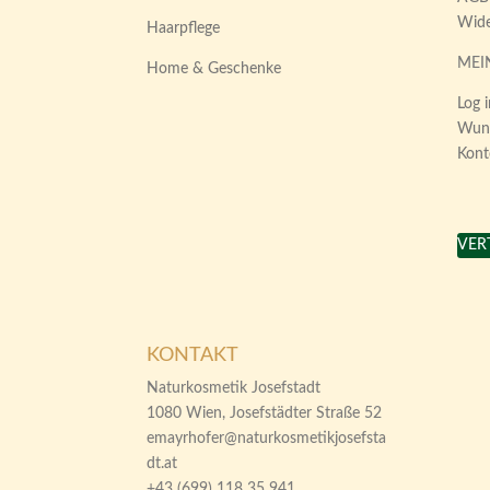
Wide
Haarpflege
MEI
Home & Geschenke
Log i
Wuns
Kont
VER
KONTAKT
Naturkosmetik Josefstadt
1080 Wien, Josefstädter Straße 52
emayrhofer@naturkosmetikjosefsta
dt.at
+43 (699) 118 35 941