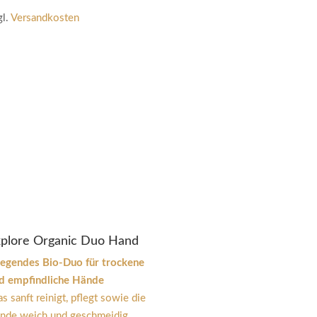
gl.
Versandkosten
plore Organic Duo Hand
legendes Bio-Duo für trockene
d empfindliche Hände
das sanft reinigt, pflegt sowie die
nde weich und geschmeidig