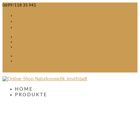
0699/118 35 941
emayrhofer@naturkosmetikjosefstadt.at
Facebook
Instagram
RSS
Facebook
Instagram
RSS
ÜBER MICH
NEWS
0 Items
HOME
PRODUKTE