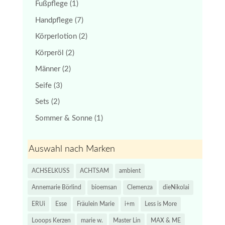
Fußpflege
(1)
Handpflege
(7)
Körperlotion
(2)
Körperöl
(2)
Männer
(2)
Seife
(3)
Sets
(2)
Sommer & Sonne
(1)
Auswahl nach Marken
ACHSELKUSS
ACHTSAM
ambient
Annemarie Börlind
bioemsan
Clemenza
dieNikolai
ERUi
Esse
Fräulein Marie
i+m
Less is More
Looops Kerzen
marie w.
Master Lin
MAX & ME