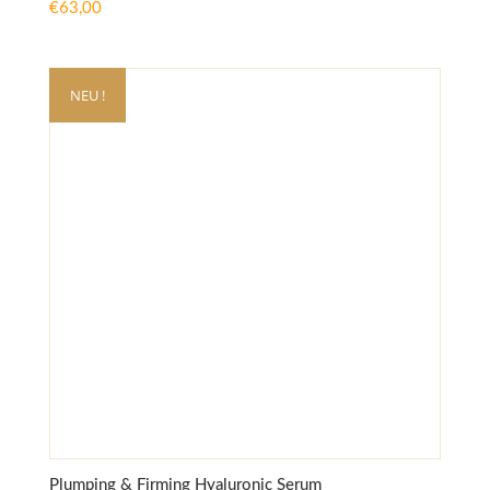
€
63,00
NEU !
Plumping & Firming Hyaluronic Serum