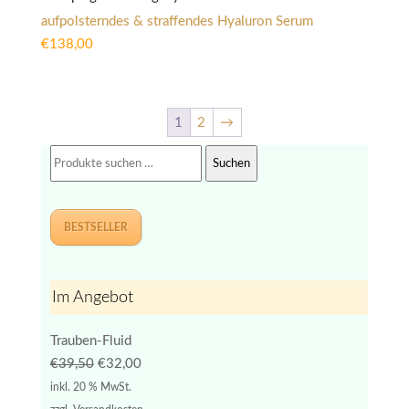
aufpolsterndes & straffendes Hyaluron Serum
€
138,00
1
2
→
Suchen
Suchen
nach:
BESTSELLER
Im Angebot
Trauben-Fluid
Ursprünglicher
Aktueller
€
39,50
€
32,00
Preis
Preis
inkl. 20 % MwSt.
war:
ist: