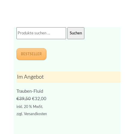
Suchen
Suchen
nach:
BESTSELLER
Im Angebot
Trauben-Fluid
Ursprünglicher
Aktueller
€
39,50
€
32,00
Preis
Preis
inkl. 20 % MwSt.
war:
ist:
zzgl.
Versandkosten
€39,50
€32,00.