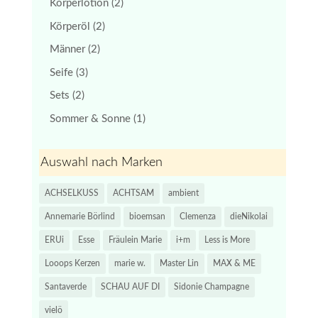
Körperlotion
(2)
Körperöl
(2)
Männer
(2)
Seife
(3)
Sets
(2)
Sommer & Sonne
(1)
Auswahl nach Marken
ACHSELKUSS
ACHTSAM
ambient
Annemarie Börlind
bioemsan
Clemenza
dieNikolai
ERUi
Esse
Fräulein Marie
i+m
Less is More
Looops Kerzen
marie w.
Master Lin
MAX & ME
Santaverde
SCHAU AUF DI
Sidonie Champagne
vielö