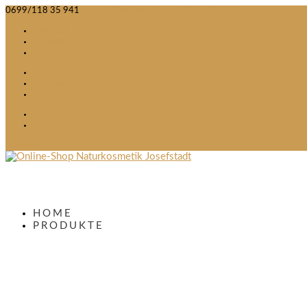
0699/118 35 941
emayrhofer@naturkosmetikjosefstadt.at
Facebook
Instagram
RSS
Facebook
Instagram
RSS
ÜBER MICH
NEWS
0 Items
HOME
PRODUKTE