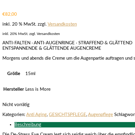
€
82,00
inkl. 20 % MwSt.
zzgl.
Versandkosten
inkl. 20% MwSt. zzgl. Versandkosten
ANTI-FALTEN · ANTI-AUGENRINGE · STRAFFEND & GLÄTTEND
ENTSPANNENDE & GLÄTTENDE AUGENCREME
Morgens und abends die Creme um die Augenpartie auftragen und s
Größe
15ml
Hersteller
Less is More
Nicht vorrätig
Kategorien:
Anti Aging
,
GESICHTSPFLEGE
,
Augenpflege
Schlagwor
Beschreibung
Die De-Stress Eye Cream legt sich seidig weich über die empfindl