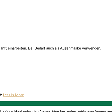
anft einarbeiten. Bei Bedarf auch als Augenmaske verwenden.
t:
Less is More
ich dünne Haut unter den Augen. Eine besonders wirksame Augencrem