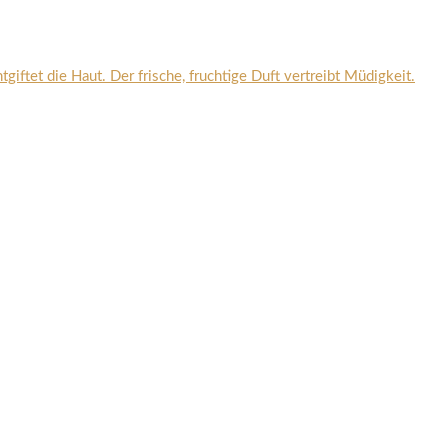
et die Haut. Der frische, fruchtige Duft vertreibt Müdigkeit.