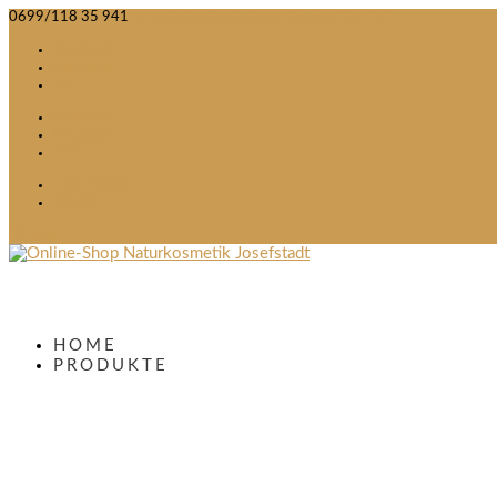
0699/118 35 941
emayrhofer@naturkosmetikjosefstadt.at
Facebook
Instagram
RSS
Facebook
Instagram
RSS
ÜBER MICH
NEWS
0 Items
HOME
PRODUKTE