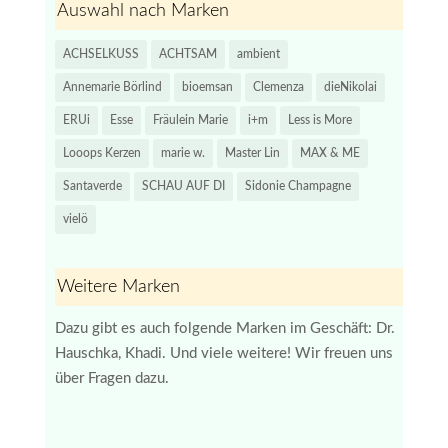
Auswahl nach Marken
ACHSELKUSS
ACHTSAM
ambient
Annemarie Börlind
bioemsan
Clemenza
dieNikolai
ERUi
Esse
Fräulein Marie
i+m
Less is More
Looops Kerzen
marie w.
Master Lin
MAX & ME
Santaverde
SCHAU AUF DI
Sidonie Champagne
vielö
Weitere Marken
Dazu gibt es auch folgende Marken im Geschäft: Dr.
Hauschka, Khadi. Und viele weitere! Wir freuen uns
über Fragen dazu.