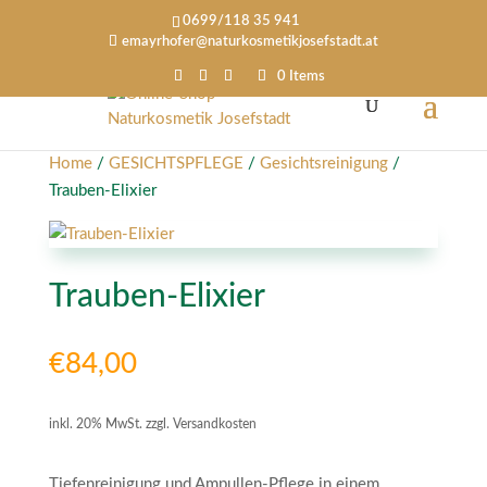
0699/118 35 941
emayrhofer@naturkosmetikjosefstadt.at
0 Items
Home
/
GESICHTSPFLEGE
/
Gesichtsreinigung
/
Trauben-Elixier
Trauben-Elixier
€
84,00
inkl. 20% MwSt. zzgl. Versandkosten
Tiefenreinigung und Ampullen-Pflege in einem.