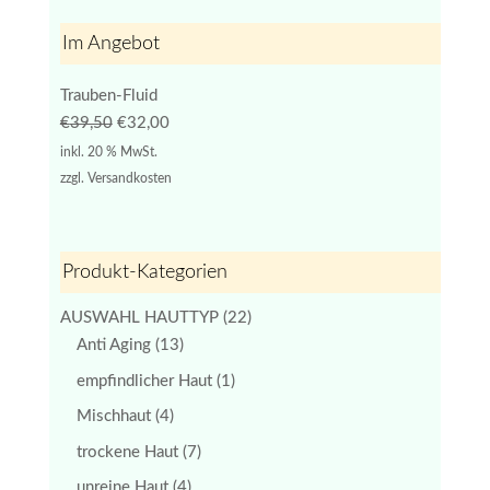
Im Angebot
Trauben-Fluid
Ursprünglicher
Aktueller
€
39,50
€
32,00
Preis
Preis
inkl. 20 % MwSt.
war:
ist:
zzgl.
Versandkosten
€39,50
€32,00.
Produkt-Kategorien
AUSWAHL HAUTTYP
(22)
Anti Aging
(13)
empfindlicher Haut
(1)
Mischhaut
(4)
trockene Haut
(7)
unreine Haut
(4)