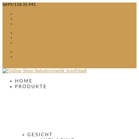
0699/118 35 941
emayrhofer@naturkosmetikjosefstadt.at
Facebook
Instagram
RSS
Facebook
Instagram
RSS
ÜBER MICH
NEWS
0 Items
HOME
PRODUKTE
GESICHT