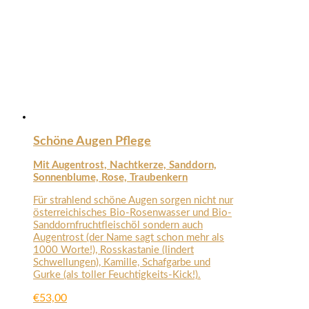
Schöne Augen Pflege
Mit Augentrost, Nachtkerze, Sanddorn,
Sonnenblume, Rose, Traubenkern
Für strahlend schöne Augen sorgen nicht nur
österreichisches Bio-Rosenwasser und Bio-
Sanddornfruchtfleischöl sondern auch
Augentrost (der Name sagt schon mehr als
1000 Worte!), Rosskastanie (lindert
Schwellungen), Kamille, Schafgarbe und
Gurke (als toller Feuchtigkeits-Kick!).
€
53,00