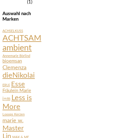
(1)
Auswahl nach
Marken
ACHSELKUSS
ACHTSAM
ambient
Annemarie Börlind
bioemsan
Clemenza
dieNikolai
Esse
ERUi
Fräulein Marie
Less is
i+m
More
Looops Kerzen
marie w.
Master
Lin
MAX & ME