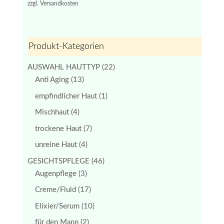
war:
ist:
zzgl.
Versandkosten
€39,50
€32,00.
Produkt-Kategorien
AUSWAHL HAUTTYP
(22)
Anti Aging
(13)
empfindlicher Haut
(1)
Mischhaut
(4)
trockene Haut
(7)
unreine Haut
(4)
GESICHTSPFLEGE
(46)
Augenpflege
(3)
Creme/Fluid
(17)
Elixier/Serum
(10)
für den Mann
(2)