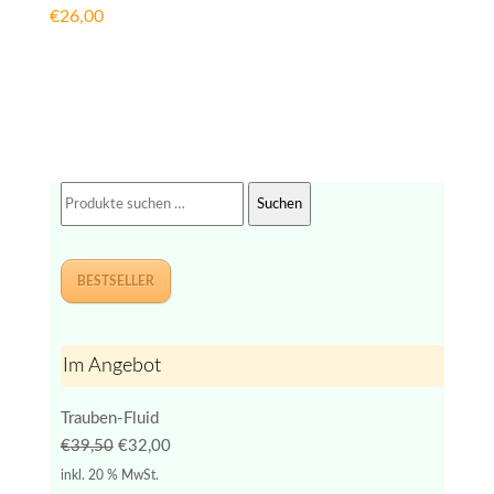
€
26,00
Suchen
Suchen
nach:
BESTSELLER
Im Angebot
Trauben-Fluid
Ursprünglicher
Aktueller
€
39,50
€
32,00
Preis
Preis
inkl. 20 % MwSt.