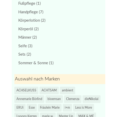
Fußpflege
(1)
Handpflege
(7)
Körperlotion
(2)
Körperöl
(2)
Männer
(2)
Seife
(3)
Sets
(2)
Sommer & Sonne
(1)
Auswahl nach Marken
ACHSELKUSS
ACHTSAM
ambient
Annemarie Börlind
bioemsan
Clemenza
dieNikolai
ERUi
Esse
Fräulein Marie
i+m
Less is More
Looops Kerzen
marie w.
Master Lin
MAX & ME